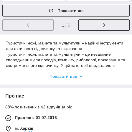
Показати ще
1
/ 5
Туристичні ножі, мачете та мультитули – надійні інструменти
для активного відпочинку та виживання.
Туристичні ножі, мачете та мультитули – це незамінне
спорядження для походів, кемпінгу, риболовлі, полювання та
екстремального відпочинку. У цій категорії представлені
універсальні інструменти, які допоможуть упоратися з будь-
Показати все
якими завданнями в польових умовах: від приготування їжі
до заготівлі дров та дрібного ремонту спорядження.
Туристичні ножі відрізняються міцністю, ергономікою та
стійкістю до зовнішніх впливів. Вони ідеально підходять для
Про нас
різання продуктів, роботи з деревиною та інших побутових
завдань у поході. Мачете - це потужний інструмент для
88% позитивних з 42 відгуків за рік
розчищення маршруту, рубки гілок та роботи у густій ​​
рослинності. Мультитули поєднують в одному компактному
Працює з 01.07.2016
корпусі відразу кілька функцій: ніж, викрутки, плоскогубці,
відкривалки та інші корисні інструменти, що робить їх
м. Харків