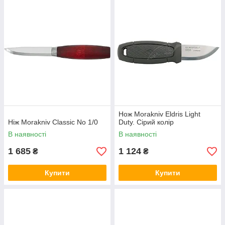
Нож Morakniv Eldris Light
Ніж Morakniv Classic No 1/0
Duty. Сірий колір
В наявності
В наявності
1 685
1 124
₴
₴
Купити
Купити