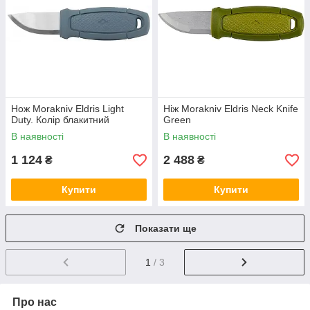
Нож Morakniv Eldris Light
Ніж Morakniv Eldris Neck Knife
Duty. Колір блакитний
Green
В наявності
В наявності
1 124
2 488
₴
₴
Купити
Купити
Показати ще
1
/ 3
Про нас