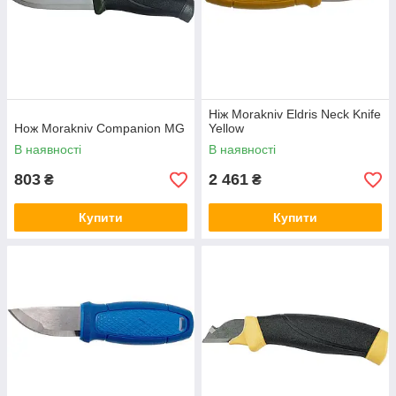
Ніж Morakniv Eldris Neck Knife
Нож Morakniv Companion MG
Yellow
В наявності
В наявності
803
2 461
₴
₴
Купити
Купити