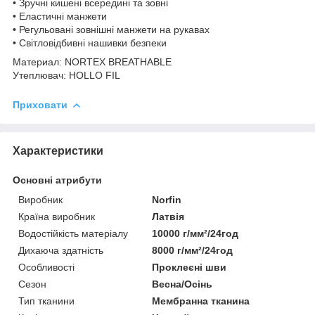
• Зручні кишені всередині та зовні
• Еластичні манжети
• Регульовані зовнішні манжети на рукавах
• Світловідбивні нашивки безпеки
Материал: NORTEX BREATHABLE
Утеплювач: HOLLO FIL
Приховати
Характеристики
Основні атрибути
Виробник
Norfin
Країна виробник
Латвія
Водостійкість матеріалу
10000 г/мм²/24год
Дихаюча здатність
8000 г/мм²/24год
Особливості
Проклеєні шви
Сезон
Весна/Осінь
Тип тканини
Мембранна тканина