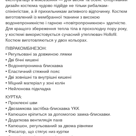
дизайн костюма чудово підійде не тільки рибалкам-
спінінгістам, а й прихильникам активного відпочинку. Костюм
виготовлений із мембранної тканини з високою
водонепроникністю і гарною «повітропроникною» здатністю.
Для кращого збереження тепла тіла в прохолодну пору року,
у костюмі використовується сучасний утеплювач Hollofil.
Костюм виготовляються у двох кольорах.
ПІВРАКОМБІНЕЗОН:
• Регульовані за довжиною лямки
• Дві бічні кишені
• Водонепроникна блискавка
• Еластичний стяжний пояс
• Дві зовнішні та внутрішні кишені
• Міцний матеріал у зоні колін
• Нейлонова підкладка
КУРТКА:
• Проклеєні шви
• Двозамкова застібка-блискавка YKK
• Капюшон кріпиться за допомогою замка-блискавки.
• Додаткова вентиляція пахв
• Капюшон, регульований за двома рівнями
• Фіксатор, що стягує низ куртки