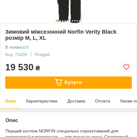
Зимовий міжсезонний Norfin Verity Black
розмір M, L, XL
В наявності
Код: 71600
Роздріб
19 530
₴
Купити
Опис
Характеристики
Доставка
Оплата
Умови п
Опис
Перший костюм NORFIN спеціально спроєктований для
експлуатації в міжсезоння — для весни та осені. Спортивний