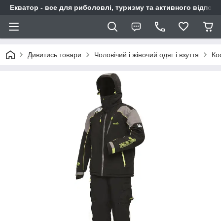
Екватор - все для риболовлі, туризму та активного відпочи
Дивитись товари
Чоловічий і жіночий одяг і взуття
Ко