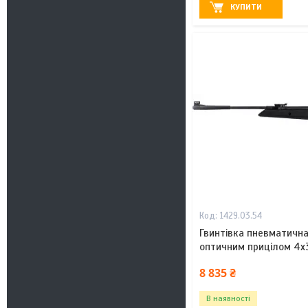
КУПИТИ
1429.03.54
Гвинтівка пневматична
оптичним прицілом 4х3
8 835 ₴
В наявності