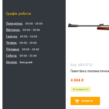
Графік роботи
Понеділок
09:00
19:00
Вівторок
09:00
19:00
Середа
09:00
19:00
Четвер
09:00
19:00
Пʼятниця
09:00
19:00
Субота
09:00
15:00
Неділя
Вихідний
1429.07.32
Гвинтівка пневматична
4 604 ₴
В наявності
КУПИТИ