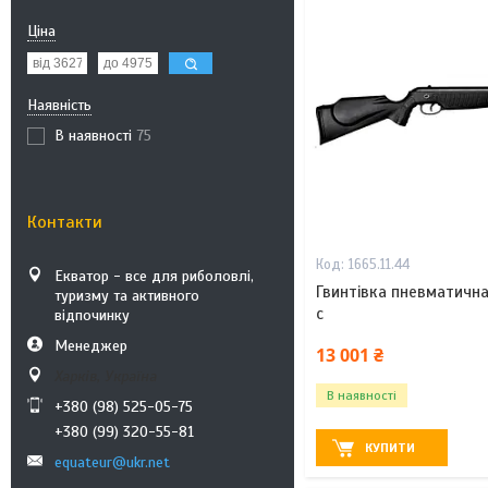
Ціна
Наявність
В наявності
75
Контакти
1665.11.44
Екватор - все для риболовлі,
Гвинтівка пневматична 
туризму та активного
с
відпочинку
Менеджер
13 001 ₴
Харків, Україна
В наявності
+380 (98) 525-05-75
+380 (99) 320-55-81
КУПИТИ
equateur@ukr.net