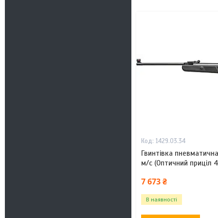
1429.03.34
Гвинтівка пневматична
м/с (Оптичний приціл 4
7 673 ₴
В наявності