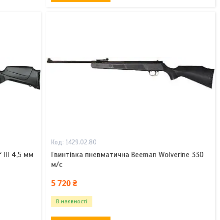
1429.02.80
III 4,5 мм
Гвинтівка пневматична Beeman Wolverine 330
м/с
5 720 ₴
В наявності