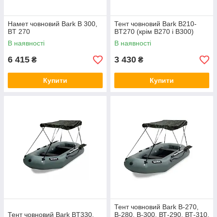
Намет човновий Bark B 300,
Тент човновий Bark B210-
BT 270
BT270 (крім В270 і В300)
В наявності
В наявності
6 415
3 430
₴
₴
Купити
Купити
Тент човновий Bark В-270,
Тент човновий Bark BT330,
В-280, В-300, ВТ-290, ВТ-310,