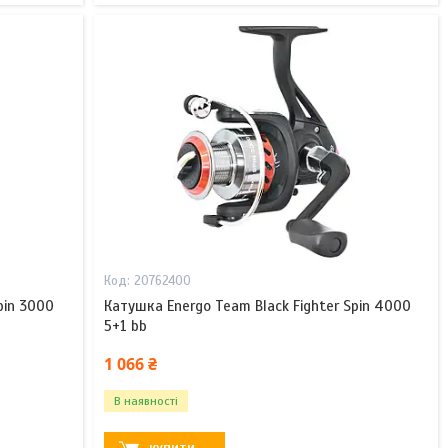
20762400
pin 3000
Катушка Energo Team Black Fighter Spin 4000
5+1 bb
1 066 ₴
В наявності