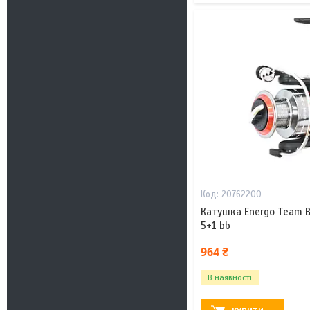
20762200
Катушка Energo Team Bl
5+1 bb
964 ₴
В наявності