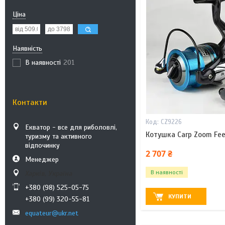
Ціна
Наявність
В наявності
201
Контакти
CZ9226
Екватор - все для риболовлі,
Котушка Carp Zoom Fee
туризму та активного
відпочинку
2 707 ₴
Менеджер
В наявності
Харків, Україна
+380 (98) 525-05-75
КУПИТИ
+380 (99) 320-55-81
equateur@ukr.net