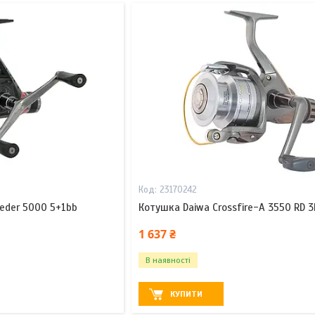
23170242
eeder 5000 5+1bb
Котушка Daiwa Crossfire-A 3550 RD 3
1 637 ₴
В наявності
КУПИТИ