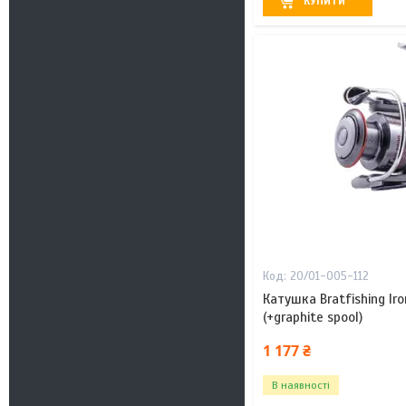
КУПИТИ
20/01-005-112
Катушка Bratfishing Ir
(+graphite spool)
1 177 ₴
В наявності