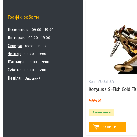
Графік роботи
Понеділок
09:00
19:00
Вівторок
09:00
19:00
Середа
09:00
19:00
Четвер
09:00
19:00
Пʼятниця
09:00
19:00
Субота
09:00
15:00
Неділя
Вихідний
20031077
Котушка S-Fish Gold F
565 ₴
В наявності
КУПИТИ