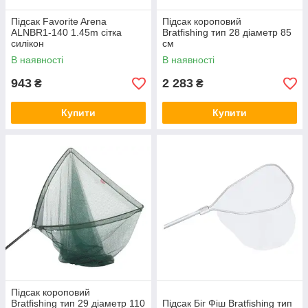
Підсак Favorite Arena
Підсак короповий
ALNBR1-140 1.45m сітка
Bratfishing тип 28 діаметр 85
силікон
см
В наявності
В наявності
943
2 283
₴
₴
Купити
Купити
Підсак короповий
Bratfishing тип 29 діаметр 110
Підсак Біг Фіш Bratfishing тип