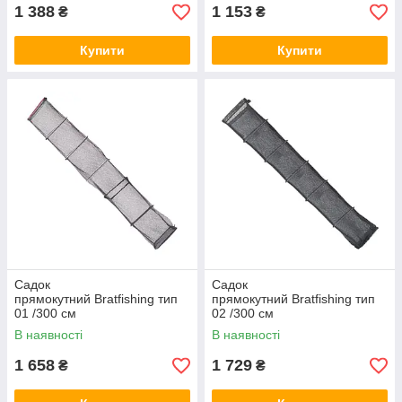
1 388
1 153
₴
₴
Купити
Купити
Садок
Садок
прямокутний Bratfishing тип
прямокутний Bratfishing тип
01 /300 см
02 /300 см
В наявності
В наявності
1 658
1 729
₴
₴