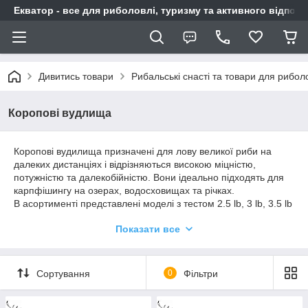
Екватор - все для риболовлі, туризму та активного відпочи
Дивитись товари
Рибальські снасті та товари для рибол
Коропові вудлища
Коропові вудилища призначені для лову великої риби на
далеких дистанціях і відрізняються високою міцністю,
потужністю та далекобійністю. Вони ідеально підходять для
карпфішингу на озерах, водосховищах та річках.
В асортименті представлені моделі з тестом 2.5 lb, 3 lb, 3.5 lb
і вище, що дозволяє підібрати вудлище під різні умови лову
Показати все
та вагу оснастки. Сучасні матеріали, такі як карбон та
композит, забезпечують легкість, надійність та довговічність.
Коропові вудилища оснащуються зручними рукоятями,
посиленими кільцями і мають оптимальний лад для далекого
Сортування
0
Фільтри
закидання та впевненого виведення великого коропа.
У нашому інтернет-магазині ви можете купити вудилища