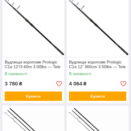
коропові за доступними цінами з швидкою доставкою по всій
Україні. Широкий вибір моделей підійде як початківцям, так і
досвідченим рибалкам.
Вудлище коропове Prologic
Вудлище коропове Prologic
C1α 12'/3.60m 3.00lbs — Tele
C1α 12' 360cm 3.50lbs — Tele
В наявності
В наявності
3 780
4 064
₴
₴
Купити
Купити