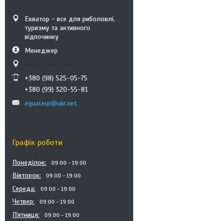
Екватор - все для риболовлі,
туризму та активного
відпочинку
Менеджер
Харків, Україна
+380 (98) 525-05-75
+380 (99) 320-55-81
equateur@ukr.net
Графік роботи
Понеділок
09:00
19:00
Вівторок
09:00
19:00
Середа
09:00
19:00
Четвер
09:00
19:00
Пʼятниця
09:00
19:00