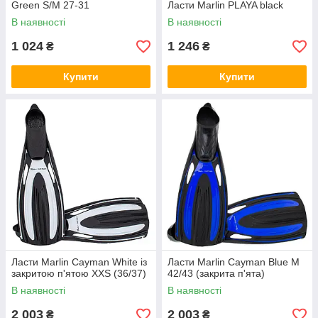
Green S/M 27-31
Ласти Marlin PLAYA black
В наявності
В наявності
1 024
1 246
₴
₴
Купити
Купити
Ласти Marlin Cayman White із
Ласти Marlin Cayman Blue M
закритою п'ятою XXS (36/37)
42/43 (закрита п'ята)
В наявності
В наявності
2 003
2 003
₴
₴