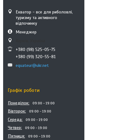
Екватор - все для риболовлі,
туризму та активного
відпочинку
Менеджер
Харків, Україна
+380 (98) 525-05-75
+380 (99) 320-55-81
equateur@ukr.net
Графік роботи
Понеділок
09:00
19:00
Вівторок
09:00
19:00
Середа
09:00
19:00
Четвер
09:00
19:00
Пʼятниця
09:00
19:00